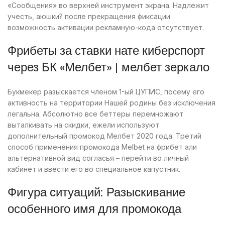
«Сообщения» во верхней инструмент экрана. Надлежит
учесть, аюшки? после прекращения фиксации
возможность активации рекламную-кода отсутствует.
Фрибеты за ставки нате киберспорт
через БК «Мелбет» | мелбет зеркало
Букмекер разыскается членом 1-ый ЦУПИС, посему его
активность на территории Нашей родины без исключения
легальна. Абсолютно все беттеры перемножают
выталкивать на скидки, ежели используют
дополнительный промокод Мелбет 2020 года. Третий
способ применения промокода Melbet на фрибет али
альтернативной вид согласья – перейти во личный
кабинет и ввести его во специальное капустник.
Фигура ситуаций: Разыскивание
особенного имя для промокода