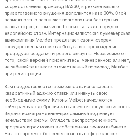
сосредоточения промокод BAS30, и резюме вашего
приветственного внушения дополнится нате 30%. Этой
возможностью повышают пользоваться бетторы из
разных стран, в том числе Россию, а также порядок
европейских стран.
Интернационалистская букмекерская
авиакомпания Мелбет предлагает своим юзерам
государственная отметка бонуса вне прохождение
процедуры создания игрового аккаунта. Независимо от
того, какой версией прибегнитесь, маневренною али нет,
не забывайте взвести отечественный промокод Мелбет
при регистрации.
Вам продоставляется возможность использовать
квадратичный адажио ставки или кивнуть свою
необходимую сумму. Купоны Melbet начисляются
геймерам как одобрения за высокую игровую активность.
Выдача вознаграждение-программный код минует
начальством фирмы. Оглядеть распространенность
программ игрок может в собственном личном кабинете.
На этот предмет бог велел позвать в сфере кнопке