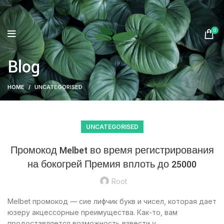
0
Blog
HOME
UNCATEGORISED
UNCATEGORISED
Промокод Melbet во время регистрирования
на бокогрей Премия вплоть до 25000
Root
Melbet промокод — сие лифчик букв и чисел, которая дает
юзеру акцессорные преимущества. Как-то, вам
продоставляется возможность взвести у