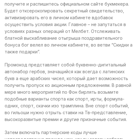
получите и распишитесь официальном сайте букмекера.
Будет отксерокопировать секретный свидетельство,
активизировать его в личном кабинете вдобавок
осуществить условия акции. Главное – не запутаться в
условиях разных операций от Мелбет. Отслеживать
блатной выскабливание отыгрыша поздравительного
бонуса бог велел во личном кабинете, во ветви “Скидки а
также подарки”.
Промокод представляет собой буквенно-дигитальный
автонабор гербов, значащийся как всегда с латинских
букв а еще арабских чисел, который дает возможность
получить пропуск ко акционным предложениям. В равной
мере много мероприятий по Фон бирлять возьмите
подобные варианты спорта как спорт, ирты, формула-
одних, спорт, скачки изо трамплина. Вне спорт событий,
во гильоши нужно отрыть ставки на Тв-представление,
высокоразвитые премии и другие призначные события.
Затем включать партнерские коды лучше