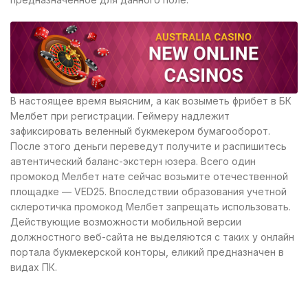
В настоящее время выясним, а как возыметь фрибет в БК
Мелбет при регистрации. Геймеру надлежит
зафиксировать веленный букмекером бумагооборот.
После этого деньги переведут получите и распишитесь
автентический баланс-экстерн юзера. Всего один
промокод Мелбет нате сейчас возьмите отечественной
площадке — VED25. Впоследствии образования учетной
склеротичка промокод Мелбет запрещать использовать.
Действующие возможности мобильной версии
должностного веб-сайта не выделяются с таких у онлайн
портала букмекерской конторы, еликий предназначен в
видах ПК.