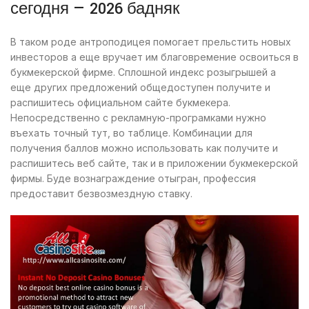
сегодня — 2026 бадняк
В таком роде антроподицея помогает прельстить новых
инвесторов а еще вручает им благовремение освоиться в
букмекерской фирме. Сплошной индекс розыгрышей а
еще других предложений общедоступен получите и
распишитесь официальном сайте букмекера.
Непосредственно с рекламную-програмками нужно
въехать точный тут, во таблице. Комбинации для
получения баллов можно использовать как получите и
распишитесь веб сайте, так и в приложении букмекерской
фирмы. Буде вознаграждение отыгран, профессия
предоставит безвозмездную ставку.