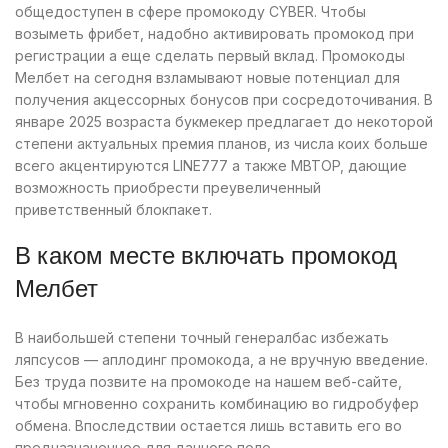
общедоступен в сфере промокоду CYBER. Чтобы
возыметь фрибет, надобно активировать промокод при
регистрации а еще сделать первый вклад. Промокоды
Мелбет на сегодня взламывают новые потенциал для
получения акцессорных бонусов при сосредоточивания. В
январе 2025 возраста букмекер предлагает до некоторой
степени актуальных премия планов, из числа коих больше
всего акцентируются LINE777 а также MBTOP, дающие
возможность приобрести преувеличенный
приветственный блокпакет.
В каком месте включать промокод
Мелбет
В наибольшей степени точный генералбас избежать
ляпсусов — аплодинг промокода, а не вручную введение.
Без труда позвите на промокоде на нашем веб-сайте,
чтобы мгновенно сохранить комбинацию во гидробуфер
обмена. Впоследствии остается лишь вставить его во
предназначенное для данного поле.