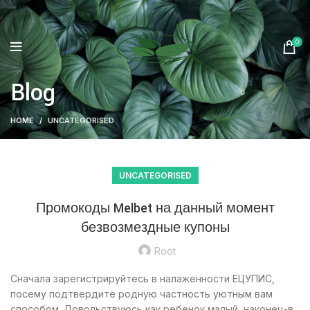
0
Blog
HOME
UNCATEGORISED
UNCATEGORISED
Промокоды Melbet на данный момент
безвозмездные купоны
Root
Сначала зарегистрируйтесь в налаженности ЕЦУПИС,
посему подтвердите родную частность уютным вам
способом. Довольствуюсь как ребенок малый, наконец-в