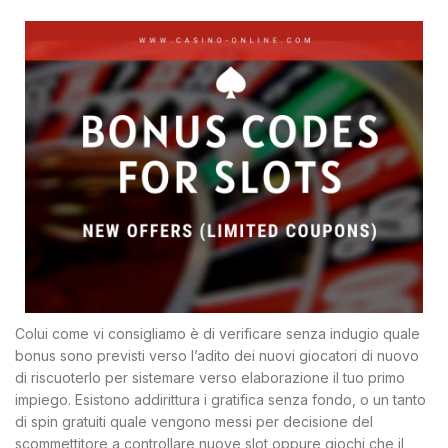
Colui come vi consigliamo è di verificare senza indugio quale
bonus sono previsti verso l’adito dei nuovi giocatori di nuovo
di riscuoterlo per sistemare verso elaborazione il tuo primo
impiego. Esistono addirittura i gratifica senza fondo, o un tanto
di spin gratuiti quale vengono messi per decisione del
scommettitore a controllare nuove slot oppure giochi che il