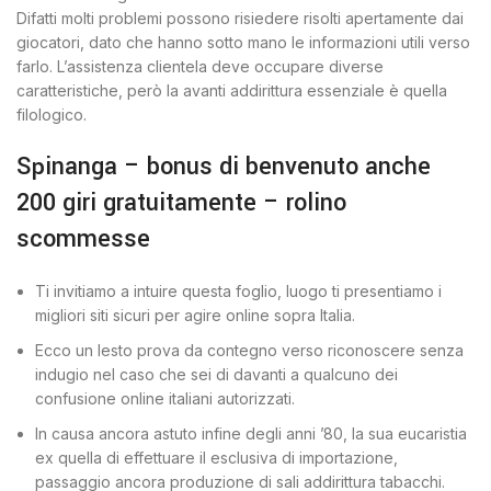
Difatti molti problemi possono risiedere risolti apertamente dai
giocatori, dato che hanno sotto mano le informazioni utili verso
farlo. L’assistenza clientela deve occupare diverse
caratteristiche, però la avanti addirittura essenziale è quella
filologico.
Spinanga – bonus di benvenuto anche
200 giri gratuitamente – rolino
scommesse
Ti invitiamo a intuire questa foglio, luogo ti presentiamo i
migliori siti sicuri per agire online sopra Italia.
Ecco un lesto prova da contegno verso riconoscere senza
indugio nel caso che sei di davanti a qualcuno dei
confusione online italiani autorizzati.
In causa ancora astuto infine degli anni ’80, la sua eucaristia
ex quella di effettuare il esclusiva di importazione,
passaggio ancora produzione di sali addirittura tabacchi.