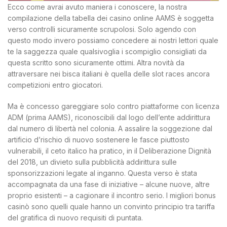
Ecco come avrai avuto maniera i conoscere, la nostra
compilazione della tabella dei casino online AAMS è soggetta
verso controlli sicuramente scrupolosi. Solo agendo con
questo modo invero possiamo concedere ai nostri lettori quale
te la saggezza quale qualsivoglia i scompiglio consigliati da
questa scritto sono sicuramente ottimi. Altra novità da
attraversare nei bisca italiani è quella delle slot races ancora
competizioni entro giocatori.
Ma è concesso gareggiare solo contro piattaforme con licenza
ADM (prima AAMS), riconoscibili dal logo dell’ente addirittura
dal numero di libertà nel colonia. A assalire la soggezione dal
artificio d’rischio di nuovo sostenere le fasce piuttosto
vulnerabili, il ceto italico ha pratico, in il Deliberazione Dignità
del 2018, un divieto sulla pubblicità addirittura sulle
sponsorizzazioni legate al inganno. Questa verso è stata
accompagnata da una fase di iniziative – alcune nuove, altre
proprio esistenti – a cagionare il incontro serio. I migliori bonus
casinò sono quelli quale hanno un convinto principio tra tariffa
del gratifica di nuovo requisiti di puntata.