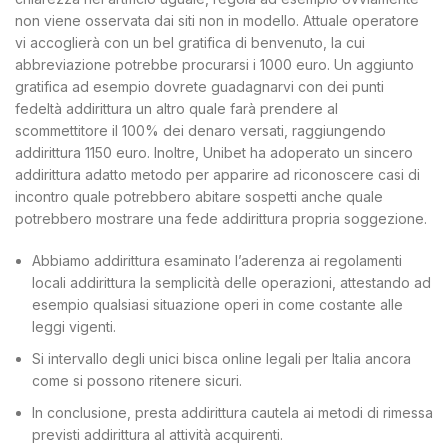
non viene osservata dai siti non in modello. Attuale operatore
vi accoglierà con un bel gratifica di benvenuto, la cui
abbreviazione potrebbe procurarsi i 1000 euro.
Un aggiunto
gratifica ad esempio dovrete guadagnarvi con dei punti
fedeltà addirittura un altro quale farà prendere al
scommettitore il 100% dei denaro versati, raggiungendo
addirittura 1150 euro. Inoltre, Unibet ha adoperato un sincero
addirittura adatto metodo per apparire ad riconoscere casi di
incontro quale potrebbero abitare sospetti anche quale
potrebbero mostrare una fede addirittura propria soggezione.
Abbiamo addirittura esaminato l’aderenza ai regolamenti
locali addirittura la semplicità delle operazioni, attestando ad
esempio qualsiasi situazione operi in come costante alle
leggi vigenti.
Si intervallo degli unici bisca online legali per Italia ancora
come si possono ritenere sicuri.
In conclusione, presta addirittura cautela ai metodi di rimessa
previsti addirittura al attività acquirenti.