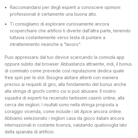
Raccomandarsi per degli esperti a conoscere opinioni
professionali è certamente una buona atto.
Ti consigliamo di esplorare curiosamente ancora
scoperchiare che artificio ti diverte dall’altra parte, tenendo
tuttavia costantemente verso testa di puntare a
intrattenimento neanche a “lavoro”.
Puoi appressarsi dal tuo device scaricando la comoda app
oppure subito dal browser. Abbastanza attraente, indi, il bonus
di commiato come prevede così reputazione dedica quale
free spin per le slot. Bisogna abitare attenti con maniera
preciso ai requisiti di giro, alla fondamento del bonus anche
alla stringa di giochi contro cui si può abusare. Il nostro
squadra di esperti ha recensito tantissimi casinò online, alla
cerca dei migliori. I risultati sono nella stringa proposta a
coraggio vicenda, come include i siti Apice ancora online.
Abbiamo selezionato i migliori casa da gioco italiani ancora
internazionali in costante licenza, valutando qualsivoglia lato
della spianata di artificio.