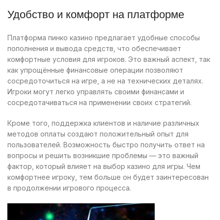
Удобство и комфорт на платформе
Платформа пинко казино предлагает удобные способы
пополнения и вывода средств, что обеспечивает
комфортные условия для игроков. Это важный аспект, так
как упрощённые финансовые операции позволяют
сосредоточиться на игре, а не на технических деталях.
Игроки могут легко управлять своими финансами и
сосредотачиваться на применении своих стратегий.
Кроме того, поддержка клиентов и наличие различных
методов оплаты создают положительный опыт для
пользователей. Возможность быстро получить ответ на
вопросы и решить возникшие проблемы — это важный
фактор, который влияет на выбор казино для игры. Чем
комфортнее игроку, тем больше он будет заинтересован
в продолжении игрового процесса.