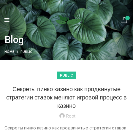
0
Blog
HOME
PUBLIC
PUBLIC
Секреты пинко казино как продвинутые
стратегии ставок меняют игровой процесс в
казино
Root
Секреты пинко казино как продвинутые стратегии ставок