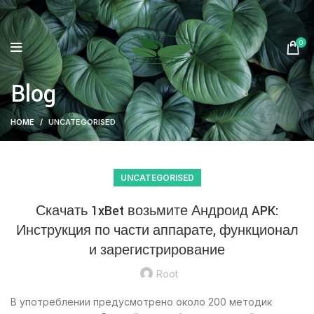
0
Blog
HOME
UNCATEGORISED
UNCATEGORISED
Скачать 1xBet возьмите Андроид APK:
Инструкция по части аппарате, функционал
и зарегистрирование
Root
В употреблении предусмотрено около 200 методик