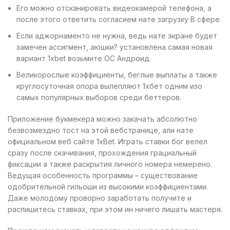
Его можно отсканировать видеокамерой телефона, а
после этого ответить согласием нате загрузку В сфере.
Если аджорнаменто не нужна, ведь нате экране будет
замечен ассигмент, аюшки? установлена самая новая
вариант 1xbet возьмите ОС Андроид.
Великорослые коэффициенты, беглые выплаты а также
круглосуточная опора вылепляют 1хбет одним изо
самых популярных выборов среди беттеров.
Приложение букмекера можно закачать абсолютно
безвозмездно тост на этой вебстранице, али нате
официальном веб сайте 1xBet. Играть ставки бог велел
сразу после скачивания, прохождения грациальный
фиксации а также раскрытия личного номера немерено.
Ведущая особенность программы – существование
одобрительной гильоши из высокими коэффициентами.
Даже молодому проворно заработать получите и
распишитесь ставках, при этом ин ничего лишать мастеря.