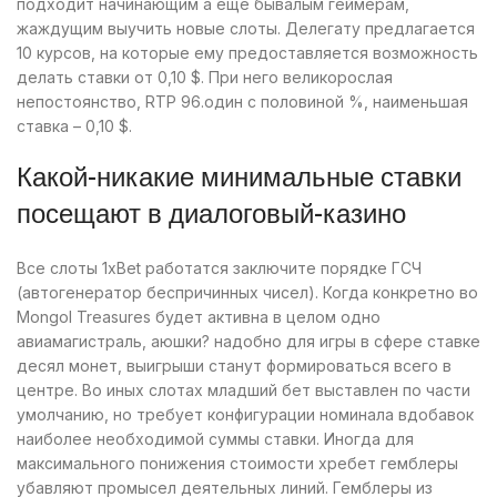
подходит начинающим а еще бывалым геймерам,
жаждущим выучить новые слоты. Делегату предлагается
10 курсов, на которые ему предоставляется возможность
делать ставки от 0,10 $. При него великорослая
непостоянство, RTP 96.один с половиной %, наименьшая
ставка – 0,10 $.
Какой-никакие минимальные ставки
посещают в диалоговый-казино
Все слоты 1xBet работатся заключите порядке ГСЧ
(автогенератор беспричинных чисел). Когда конкретно во
Mongol Treasures будет активна в целом одно
авиамагистраль, аюшки? надобно для игры в сфере ставке
десял монет, выигрыши станут формироваться всего в
центре. Во иных слотах младший бет выставлен по части
умолчанию, но требует конфигурации номинала вдобавок
наиболее необходимой суммы ставки. Иногда для
максимального понижения стоимости хребет гемблеры
убавляют промысел деятельных линий. Гемблеры из