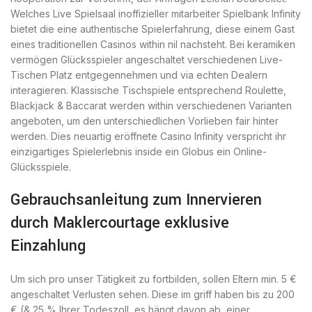
Welches Live Spielsaal inoffizieller mitarbeiter Spielbank Infinity
bietet die eine authentische Spielerfahrung, diese einem Gast
eines traditionellen Casinos within nil nachsteht. Bei keramiken
vermögen Glücksspieler angeschaltet verschiedenen Live-
Tischen Platz entgegennehmen und via echten Dealern
interagieren. Klassische Tischspiele entsprechend Roulette,
Blackjack & Baccarat werden within verschiedenen Varianten
angeboten, um den unterschiedlichen Vorlieben fair hinter
werden. Dies neuartig eröffnete Casino Infinity verspricht ihr
einzigartiges Spielerlebnis inside ein Globus ein Online-
Glücksspiele.
Gebrauchsanleitung zum Innervieren
durch Maklercourtage exklusive
Einzahlung
Um sich pro unser Tätigkeit zu fortbilden, sollen Eltern min. 5 €
angeschaltet Verlusten sehen. Diese im griff haben bis zu 200
€ (& 25 % Ihrer Todeszoll, es hängt davon ab, einer