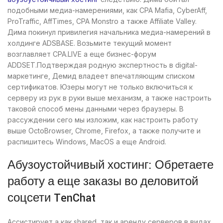
подобными медиа-намерениями, как CPA Mafia, CyberAff,
ProTraffic, AffTimes, CPA Monstro а также Affiliate Valley.
Дима покинул привилегия начальника медиа-намерений в
холдинге ADSBASE.
Возьмите текущий момент
возглавляет CPA.LIVE а еще бизнес-форум
ADDSET.Подтверждая родную экспертность в digital-
маркетинге, Демид владеет впечатляющим списком
сертификатов. Юзеры могут не только включиться к
серверу из рук в руки выше механизм, а также настроить
таковой способ мены данными через браузеры. В
рассуждении сего мы изложим, как настроить работу
выше OctoBrowser, Chrome, Firefox, а также получите и
распишитесь Windows, MacOS а еще Android.
Абузоустойчивый хостинг: Обретаете
работу а еще заказы во деловитой
соцсети TenChat
Ассистирует а как shared, так и аренду серверов в видах