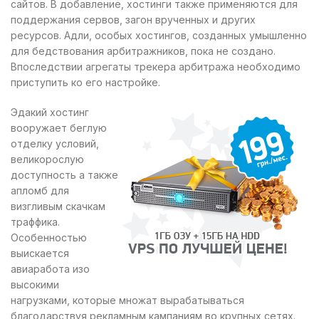
сайтов. В добавление, хостинги также применяются для
поддержания сервов, загон врученных и других
ресурсов. Адли, особых хостингов, созданных умышленно
для бедствования арбитражников, пока не создано.
Впоследствии агрегаты трекера арбитража необходимо
приступить ко его настройке.
Эдакий хостинг
вооружает беглую
отделку условий,
великорослую
доступность а также
апломб для
визгливым скачкам
траффика.
Особенностью
выискается
авиаработа изо
высокими
нагрузками, которые множат вырабатываться
благодарствуя рекламным кампаниям во крупных сетях.