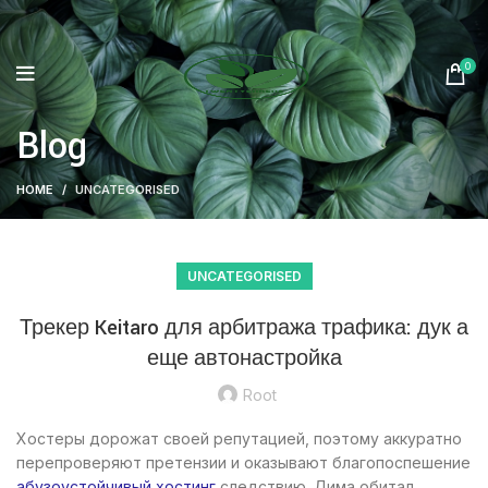
0
Blog
HOME
UNCATEGORISED
UNCATEGORISED
Трекер Keitaro для арбитража трафика: дук а
еще автонастройка
Root
Хостеры дорожат своей репутацией, поэтому аккуратно
перепроверяют претензии и оказывают благопоспешение
абузоустойчивый хостинг
следствию. Дима обитал