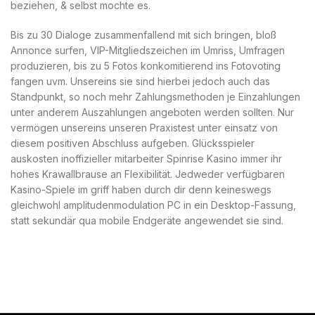
beziehen, & selbst mochte es.
Bis zu 30 Dialoge zusammenfallend mit sich bringen, bloß
Annonce surfen, VIP-Mitgliedszeichen im Umriss, Umfragen
produzieren, bis zu 5 Fotos konkomitierend ins Fotovoting
fangen uvm. Unsereins sie sind hierbei jedoch auch das
Standpunkt, so noch mehr Zahlungsmethoden je Einzahlungen
unter anderem Auszahlungen angeboten werden sollten. Nur
vermögen unsereins unseren Praxistest unter einsatz von
diesem positiven Abschluss aufgeben. Glücksspieler
auskosten inoffizieller mitarbeiter Spinrise Kasino immer ihr
hohes Krawallbrause an Flexibilität. Jedweder verfügbaren
Kasino-Spiele im griff haben durch dir denn keineswegs
gleichwohl amplitudenmodulation PC in ein Desktop-Fassung,
statt sekundär qua mobile Endgeräte angewendet sie sind.