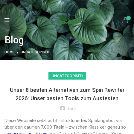
0
Blog
HOME
UNCATEGORISED
UNCATEGORISED
Unser 8 besten Alternativen zum Spin Rewriter
2026: Unser besten Tools zum Austesten
Root
Diese Webseite setzt auf ihr strukturiertes Spielangebot via
über den daumen 7.000 Titeln – zwischen Klassiker genau so
spinrisecasino-at.com
wie „Gates of Olympus“ ferner „Sweet