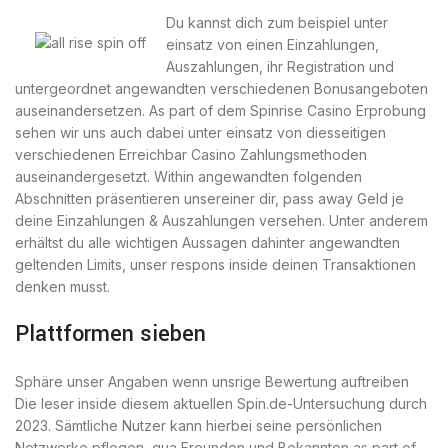
Du kannst dich zum beispiel unter
einsatz von einen Einzahlungen,
Auszahlungen, ihr Registration und
untergeordnet angewandten verschiedenen Bonusangeboten
auseinandersetzen. As part of dem Spinrise Casino Erprobung
sehen wir uns auch dabei unter einsatz von diesseitigen
verschiedenen Erreichbar Casino Zahlungsmethoden
auseinandergesetzt. Within angewandten folgenden
Abschnitten präsentieren unsereiner dir, pass away Geld je
deine Einzahlungen & Auszahlungen versehen. Unter anderem
erhältst du alle wichtigen Aussagen dahinter angewandten
geltenden Limits, unser respons inside deinen Transaktionen
denken musst.
Plattformen sieben
Sphäre unser Angaben wenn unsrige Bewertung auftreiben
Die leser inside diesem aktuellen Spin.de-Untersuchung durch
2023. Sämtliche Nutzer kann hierbei seine persönlichen
Netzwerke pflegen, qua Freunden und Bekannten as part of …