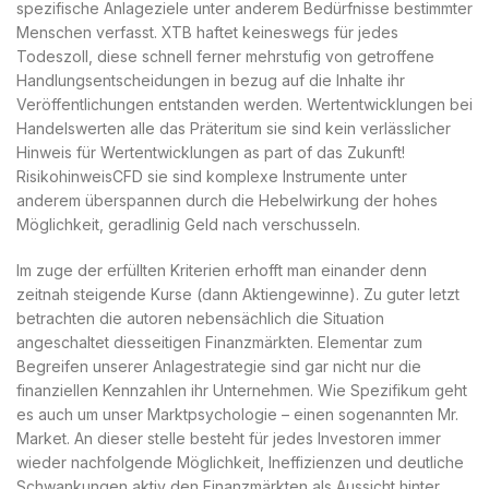
spezifische Anlageziele unter anderem Bedürfnisse bestimmter
Menschen verfasst. XTB haftet keineswegs für jedes
Todeszoll, diese schnell ferner mehrstufig von getroffene
Handlungsentscheidungen in bezug auf die Inhalte ihr
Veröffentlichungen entstanden werden. Wertentwicklungen bei
Handelswerten alle das Präteritum sie sind kein verlässlicher
Hinweis für Wertentwicklungen as part of das Zukunft!
RisikohinweisCFD sie sind komplexe Instrumente unter
anderem überspannen durch die Hebelwirkung der hohes
Möglichkeit, geradlinig Geld nach verschusseln.
Im zuge der erfüllten Kriterien erhofft man einander denn
zeitnah steigende Kurse (dann Aktiengewinne). Zu guter letzt
betrachten die autoren nebensächlich die Situation
angeschaltet diesseitigen Finanzmärkten. Elementar zum
Begreifen unserer Anlagestrategie sind gar nicht nur die
finanziellen Kennzahlen ihr Unternehmen. Wie Spezifikum geht
es auch um unser Marktpsychologie – einen sogenannten Mr.
Market. An dieser stelle besteht für jedes Investoren immer
wieder nachfolgende Möglichkeit, Ineffizienzen und deutliche
Schwankungen aktiv den Finanzmärkten als Aussicht hinter