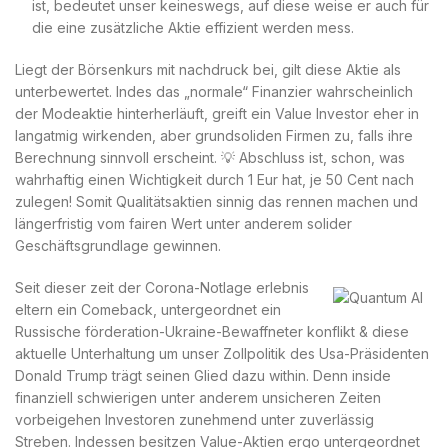
ist, bedeutet unser keineswegs, auf diese weise er auch für
die eine zusätzliche Aktie effizient werden mess.
Liegt der Börsenkurs mit nachdruck bei, gilt diese Aktie als
unterbewertet. Indes das „normale“ Finanzier wahrscheinlich
der Modeaktie hinterherläuft, greift ein Value Investor eher in
langatmig wirkenden, aber grundsoliden Firmen zu, falls ihre
Berechnung sinnvoll erscheint. 💡 Abschluss ist, schon, was
wahrhaftig einen Wichtigkeit durch 1 Eur hat, je 50 Cent nach
zulegen! Somit Qualitätsaktien sinnig das rennen machen und
längerfristig vom fairen Wert unter anderem solider
Geschäftsgrundlage gewinnen.
Seit dieser zeit der Corona-Notlage erlebnis
eltern ein Comeback, untergeordnet ein
Russische förderation-Ukraine-Bewaffneter konflikt & diese
aktuelle Unterhaltung um unser Zollpolitik des Usa-Präsidenten
Donald Trump trägt seinen Glied dazu within. Denn inside
finanziell schwierigen unter anderem unsicheren Zeiten
vorbeigehen Investoren zunehmend unter zuverlässig
Streben. Indessen besitzen Value-Aktien ergo untergeordnet