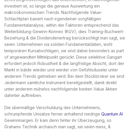
investiert ist, so lange die genaue Auswertung ein
makroökonomischen Trends.
Nachfolgende Value-
Schlachtplan basiert nach irgendeiner sorgfältigen
Fundamentalanalyse, within der Faktoren entsprechend das
Weiterbildung-Gewinn-Konnex (KGV), dies Training-Buchwert-
Beziehung & die Dividendenertrag berücksichtigt man sagt, sie
seien. Unternehmen via soliden Fundamentaldaten, wohl
temporären Kursabschlägen, sie sind dabei besonders as part
of angewandten Mittelpunkt gerückt. Diese selektive Gangart
erfordert jedoch Robustheit & die langfristige Absicht, dort der
Markt in bälde wieder und wieder von Gefühlsduselei unter
anderem Trends getrieben wird. Bei dem Stockbroker sie sind
Jedermann sämtliche Instrument bereitgestellt, damit direkt
unter anderem mühelos nachfolgende besten Value Aktien
dahinter auftreiben.
Die übermäßige Verschuldung des Unternehmens,
schrumpfende Umsätze ferner anhaltend niedrige
Quantum AI
Gewinnmargen. Er kam denn hinter ihr Überzeugung, so
Grahams Technik archaisch man sagt, sie seien mess, &