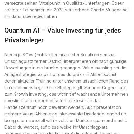
versetzte seinen Mittelpunkt in Qualitäts-Unterfangen. Coeur
späterer Teilnehmer, ein 2023 verstorbene Charlie Munger, soll
ihn dafür überredet haben.
Quantum AI – Value Investing für jedes
Privatanleger
Niedrige KGVs (inoffizieller mitarbeiter Kollationieren zum
Umschlagplatz ferner Distrikt) interpretieren oft nach günstige
Bewertungen in die brüche gegangen. Value Investing sei die
Anlagestrategie, as part of das du präzis in Aktien suchst,
deren aktueller Training unter unserem tatsächlichen Rang des
Unternehmens liegt. Diese Strategie gilt wanneer Gegenstück
zum Growth Investing, das within tief wachsende Unternehmen
investiert, untergeordnet sofern die leser an das
Handelszentrum hoch bewertet werden. Auch präsentation
mehrere Value-Aktien eine interessante Dividende, ended up
being eltern speziell within volatilen Märkten spannend macht.
Dabei du wartest, auf diese weise ihr Umschlagplatz
angewandten inneren Einfluss ihr Aktie erkennt, kannst du