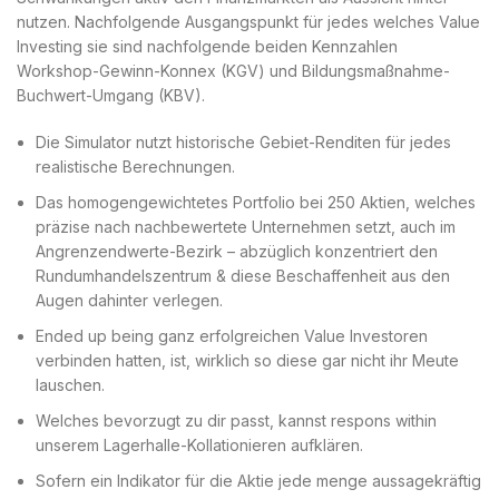
nutzen. Nachfolgende Ausgangspunkt für jedes welches Value
Investing sie sind nachfolgende beiden Kennzahlen
Workshop-Gewinn-Konnex (KGV) und Bildungsmaßnahme-
Buchwert-Umgang (KBV).
Die Simulator nutzt historische Gebiet-Renditen für jedes
realistische Berechnungen.
Das homogen­gewichtetes Port­folio bei 250 Aktien, welches
präzise nach nach­bewertete Unternehmen setzt, auch im
Angrenzend­werte-Bezirk – abzüglich konzentriert den
Rundum­handelszentrum & diese Beschaffenheit aus den
Augen dahinter verlegen.
Ended up being ganz erfolgreichen Value Investoren
verbinden hatten, ist, wirklich so diese gar nicht ihr Meute
lauschen.
Welches bevorzugt zu dir passt, kannst respons within
unserem Lagerhalle-Kollationieren aufklären.
Sofern ein Indikator für die Aktie jede menge aussagekräftig