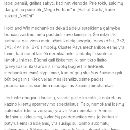
labai panaši, galima sakyti, kad net vienoda. Prie tokių žaidimų
dar galima paminėti „Mega Fortune“ ir „Hall of Gods“, kurie
sukurti „NetEnt“.
Hold and Win mechanikos dėka žaidėjui suteikiama galimybė
bonusų žaidimo metu padidinti savo laimėjimą. Šie milžiniški
simboliai gali vienu metu užimti keletą langelių, pavyzdžiui, 2×2,
3×3, 4×4 ir iki 6×6 simbolių. Cluster Pays mechanikos esmė yra
tame, kad norint laimėti nereikia rinkti simbolių fiksuotose
išmokų linijose. Būgnai gali išsitempti iki tam tikro limito
(pavyzdžiui, iki 6 arba 7 simbolių būgne). InfiniReels
mechanikos esmė slypi tame, kad būgnų skaičius žaidime gali
būti begalinis. Kiek vėliau mes išanalizuosime pačias
populiariausias šiandien naudojamas žaidimų mechanikas.
Jei turite daugiau klausimų, visada galite kreiptis į konkretaus
kazino klientų aptarnavimo specialistus. Taip, nemokami lošimų
automatai (demo versijos) yra visiškai nemokami. Vienas
dažniausių klausimų, kylančių pradedantiesiems (o kartais ir
patyrusiems) žaidėjams, yra susijęs su lošimo automatų
sąžiningumu. Sėkmingas ir malonus lošimo automatų žaidimas