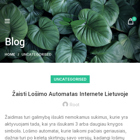
0
Blog
HOME
UNCATEGORISED
UNCATEGORISED
Žaisti Lošimo Automatas Internete Lietuvoje
Root
Žaidimas turi galimybę išsukti nemokamus sukimus, kurie yra
aktyvuojami tada, kai yra išsukami 3 arba daugiau knygos
simbolis. Lošimo automatai, kurie laikomi pačiais geriausiais,
dažnai turi po keletą skirtingų savo versijų, kadangi lošimų