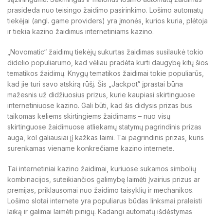
prasideda nuo teisingo žaidimo pasirinkimo. Lošimo automatų
tiekėjai (angl. game providers) yra įmonės, kurios kuria, plėtoja
ir tiekia kazino žaidimus internetiniams kazino.
„Novomatic“ žaidimų tiekėjų sukurtas žaidimas susilaukė tokio
didelio populiarumo, kad vėliau pradėta kurti daugybę kitų šios
tematikos žaidimų. Knygų tematikos žaidimai tokie populiarūs,
kad jie turi savo atskirą rūšį. Šis „Jackpot“ įprastai būna
mažesnis už didžiuosius prizus, kurie kaupiasi skirtinguose
internetiniuose kazino. Gali būti, kad šis didysis prizas bus
taikomas keliems skirtingiems žaidimams – nuo visų
skirtinguose žaidimuose atliekamų statymų pagrindinis prizas
auga, kol galiausiai jį kažkas laimi. Tai pagrindinis prizas, kuris
surenkamas viename konkrečiame kazino internete.
Tai internetiniai kazino žaidimai, kuriuose sukamos simbolių
kombinacijos, suteikiančios galimybę laimėti įvairius prizus ar
premijas, priklausomai nuo žaidimo taisyklių ir mechanikos.
Lošimo slotai internete yra populiarus būdas linksmai praleisti
laiką ir galimai laimėti pinigų. Kadangi automatų išdėstymas