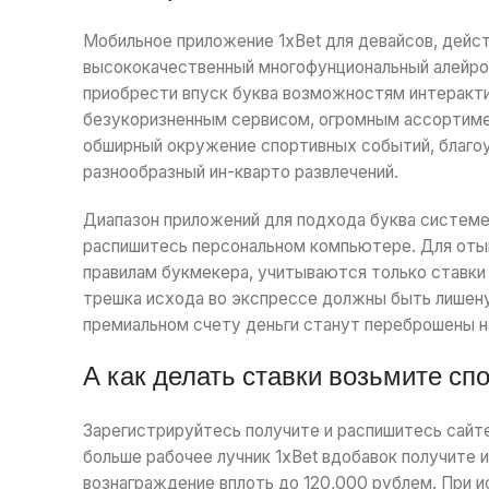
Мобильное приложение 1xBet для девайсов, дейс
высококачественный многофунциональный алейрон
приобрести впуск буква возможностям интеракти
безукоризненным сервисом, огромным ассортиме
обширный окружение спортивных событий, благоу
разнообразный ин-кварто развлечений.
Диапазон приложений для подхода буква системе 
распишитесь персональном компьютере. Для оты
правилам букмекера, учитываются только ставки 
трешка исхода во экспрессе должны быть лишену 
премиальном счету деньги станут переброшены н
А как делать ставки возьмите с
Зарегистрируйтесь получите и распишитесь сайте
больше рабочее лучник 1xBet вдобавок получите 
вознаграждение вплоть до 120,000 рублем. При и