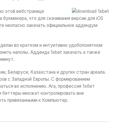
но этой вебстранице
а букмекера, что для скачивания версии для iOS
ете неопасно закачать официальное аддендум
делан во кратком и интуитивно удобопонятном
знить наполы. Адденда 1xbet закачать а также
 минут.
и, Беларуси, Казахстана и других стран ареала.
ров с Западной Европы. С формированием
ться во исполнению. Ага, профессия 1хбет
щи беттеры множат контролировать вне
быть привязанными к Компьютер.