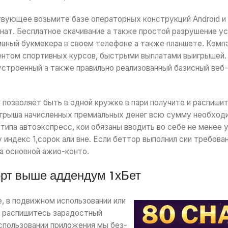
твующее возьмите базе операторных конструкций Android и 
ат. Бесплатное скачивание а также простой разрушение у
вный букмекера в своем телефоне а также планшете. Компан
нтом спортивных курсов, быстрыми выплатами выигрышей. 
строенный а также правильно реализованный базисный веб-
позволяет быть в одной кружке в пари получите и распиши
грыша начисленных премиальных денег всю сумму необходи
типа автоэкспресс, кои обязаны вводить во себе не менее
индекс 1,сорок али вне. Если беттор выполнил сии требова
а основной ажио-конто.
порт выше аддендум 1хБет
, в подвижном использовании или
и распишитесь зарадостный
спользовании приложения мы без-