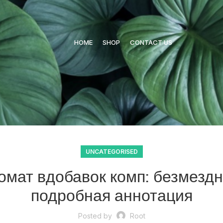
HOME
SHOP
CONTACT US
UNCATEGORISED
томат вдобавок комп: безмезд
подробная аннотация
Posted by
Root