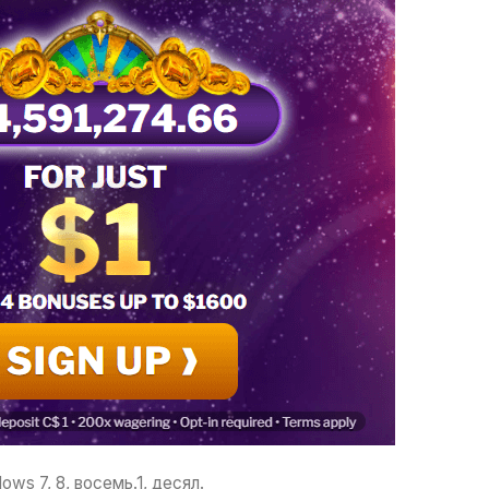
s 7, 8, восемь.1, десял.