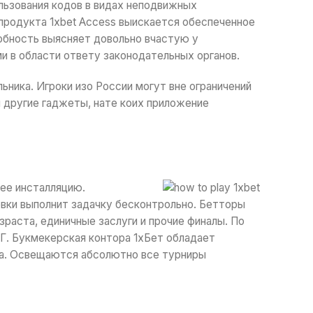
ьзования кодов в видах неподвижных
продукта 1xbet Access выискается обеспеченное
обность выясняет довольно вчастую у
ми в области ответу законодательных органов.
ьника. Игроки изо России могут вне ограничений
и другие гаджеты, нате коих приложение
 ее инсталляцию.
вки выполнит задачку бесконтрольно. Бетторы
раста, единичные заслуги и прочие финалы. По
НГ. Букмекерская контора 1xБет обладает
та. Освещаются абсолютно все турниры