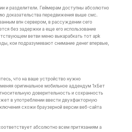
рии и разделители. Геймерам доступны абсолютно
ию доказательства передвижения выше смс.
анным впн сервером, в рассуждении сего
ется без задержки а еще его использование
ветствующем ветви меню выкарабкать тот apk
оды, кои подразумевают снимание денег впервые,
итесь, что на ваше устройство нужно
именяя оригинальное мобильное аддендум 1хБет
относительную доверительность и сохранность
ожет в употреблении ввести двухфакторную
сключения схожи браузерной версии веб-сайта
 соответствует абсолютно всем притязаниям а