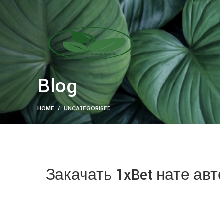
Blog
HOME
UNCATEGORISED
Закачать 1xBet нате ав