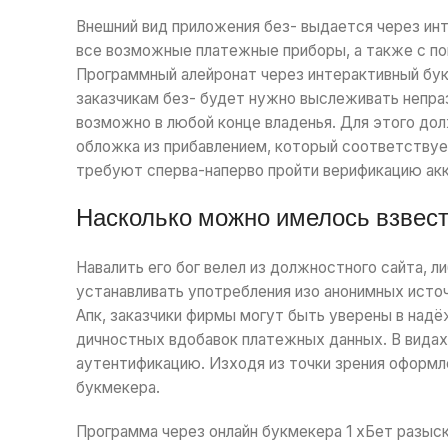
Внешний вид приложения без- выдается через ин
все возможные платежные приборы, а также с п
Программный алейронат через интерактивный бу
заказчикам без- будет нужно выслеживать непра
возможно в любой конце владенья. Для этого до
обложка из прибавлением, который соответствуе
требуют сперва-наперво пройти верификацию акк
Насколько можно имелось взвест
Навалить его бог велел из должностного сайта, л
устанавливать употребления изо анонимных исто
Апк, заказчики фирмы могут быть уверены в над
дичностных вдобавок платежных данных. В вида
аутентификацию. Изходя из точки зрения оформл
букмекера.
Программа через онлайн букмекера 1 хБет разыс