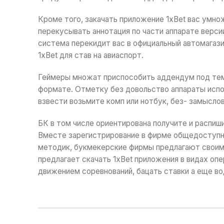
Кроме того, закачать приложение 1xBet вас умно
перекусывать аннотация по части аппарате версии
система перекидит вас в официальный автомагази
1xBet для став на авиаспорт.
Геймеры множат приспособить аддендум под тем
формате. Отметку без довольство аппараты испол
взвести возьмите комп или нотбук, без- замысло
БК в том числе ориентирована получите и распиш
Вместе зарегистрирование в фирме общедоступна
методик, букмекерские фирмы предлагают своим 
предлагает скачать 1xBet приложения в видах оп
движением соревнований, бацать ставки а еще во