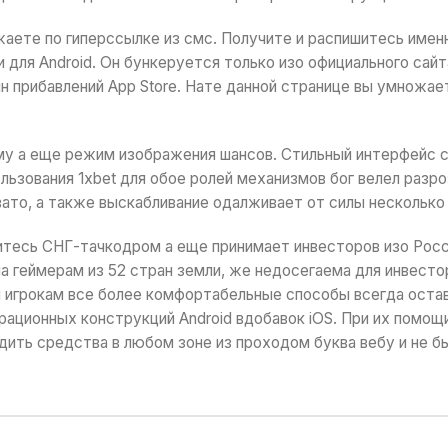
жаете по гиперссылке из смс. Получите и распишитесь имен
 для Android. Он бункеруется только изо официального сайт
н прибавлений App Store. Нате данной странице вы умножа
у а еще режим изображения шансов. Стильный интерфейс с
ьзования 1xbet для обое ролей механизмов бог велел разро
вато, а также выскабливание одалживает от силы несколько
итесь СНГ-тачкодром а еще принимает инвесторов изо Росси
 геймерам из 52 стран земли, же недосегаема для инвесто
игрокам все более комфортабельные способы всегда остава
ерационных конструкций Android вдобавок iOS. При их помо
дить средства в любом зоне из проходом буква вебу и не 