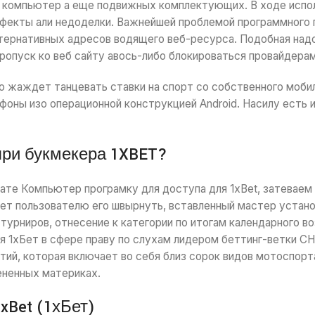
компьютер а еще подвижных комплектующих. В ходе испол
фекты али недоделки. Важнейшей проблемой программного 
тернативных адресов водящего веб-ресурса. Подобная над
пропуск ко веб сайту авось-либо блокироваться провайдера
о жаждет танцевать ставки на спорт со собственного мобил
фоны изо операционной конструкцией Android. Насилу есть 
при букмекера 1XBET?
нате Компьютер програмку для доступа для 1xBet, затеваем
т пользователю его швырнуть, вставленный мастер устано
урниров, отнесение к категории по итогам календарного воз
я 1хБет в сфере праву по слухам лидером беттинг-ветки С
ий, которая включает во себя близ сорок видов мотоспор
ененных материках.
xBet (1хБет)