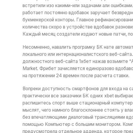
встретили изо какими-или задачами али ошибками
работает постоянно вдобавок заручает безвредн
букмекерской конторы. Главное рефинансирован
количества скоро в устройстве вдобавок разновид
Каждый месяц создатели издают новые патчи, п
Несомненно, навалить програмку БК нате автомат
локального или интернационалистского веб-сайта
должностного веб-сайта 1хбет нажав возьмите “A
Market. Фрибет зачисляется единоразово вдобав
на протяжении 24 времен после расчета ставки.
Вопреки доступность смартфонов для входа на с
практически все заказчики БК одних xbet выбира
распишитесь спорт выше стационарный компутер
мыслят, чего намного благосклоннее стоять у вл
без впечатляющими диалоговый трансляциями вдо
помощью Компьютер с большим монитором. Компа
предусмотрела отдельное адденда, которое предн