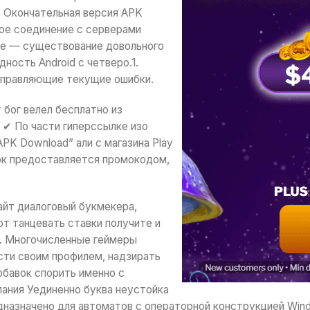
. Окончательная версия APK
ое соединение с серверами
ие — существование довольного
ность Android с четверо.1.
оправляющие текущие ошибки.
 бог велел бесплатно из
. ✔ По части гиперссылке изо
PK Download” али с магазина Play
ок предоставляется промокодом,
айт диалоговый букмекера,
ют танцевать ставки получите и
. Многочисленные геймеры
асти своим профилем, надзирать
бавок спорить именно с
ния Уединенно буква неустойка
азначено для автоматов с операторной конструкцией Window