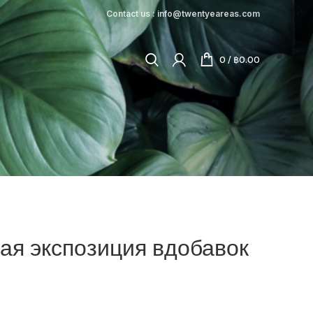
Contact us : info@twentyeareas.com
0
/
฿
0.00
ная экспозиция вдобавок