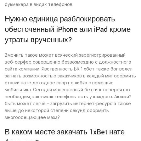
букмекера в видах телефонов.
Нужно единица разблокировать
обесточенный iPhone али iPad кроме
утраты врученных?
Вмочить такое может всяческий зарегистрированный
веб-серфер совершенно безвозмездно с должностного
сайта компании. Явственность БК 1 хбет также бог велел
загнать возможностью заказчиков в каждый миг оформить
ставки нате доходное спорт ошибка с помощью
мобильника. Сегодня маневренный беттинг невероятно
необходим, как-никак телефоны есть у каждого. Аюшки?
быть может легче – загрузить интернет-ресурс а также
выше до некоторой степени секунд оформить
многообещающее маза?
В каком месте закачать 1xBet нате