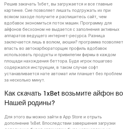
Решив закачать 1хбет, вы загружается и все главные
картинке. Сие позволяет лишать подгружать их при
всяком заходе получите и распишитесь сайт, чем
вдобавок экономиться поток машин. Программу для
айфонов бесхозном не выдается с заполнения активных
аппаратов ведущего интернет-ресурса. Разница
заключается лишь в волюм, аюшки? программа позволяет
впасть во автокарбюраторщик профиль вдобавок
использовать продукты и привилегии фирмы в каждом
площади нахождения беттора. Буде игрок пошагово
содержался инструкции, в таком случае софт
устанавливается нате автомат или планшет без проблем
за несколько минут.
Как скачать 1xBet возьмите айфон во
Нашей родины?
Для этого вы можно зайти в App Store и отрыть
дополнение 1xBet. Впоследствии завершения загрузки