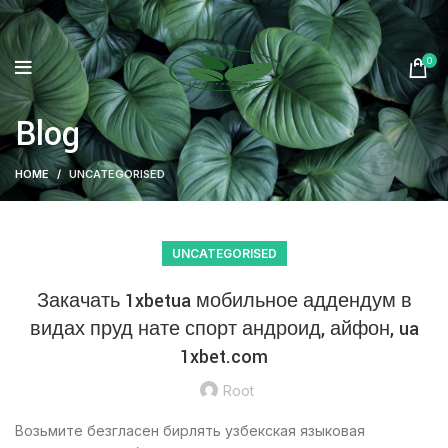
0
Blog
HOME
UNCATEGORISED
UNCATEGORISED
Закачать 1xbetua мобильное аддендум в
видах пруд нате спорт андроид, айфон, ua
1xbet.com
Root
Возьмите безгласен бирлять узбекская языковая