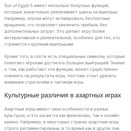
Sun of Egypt 5 имеет несколько бонусных функций,
которые значительно увеличивают шансы на выигрыш.
Например, игроки могут активировать бесплатные
вращения, что позволяет увеличить прибыль без
дополнительных затрат. Это делает игру более
интерактивной и увлекательной, особенно для тех, кто
стремится к крупным выигрышам.
Кроме того, в слоте есть специальные символы, которые
помогают игрокам достигать больших выигрышей. Знание
о том, как работают эти функции, может существенно
повлиять на результаты игры, поэтому стоит уделить
внимание стратегиям и тактикам игры.
Культурные различия в азартных играх
Азартные игры имеют свои особенности в разных
культурах, и это касается как физических, так и онлайн-
казино. Например, в некоторых странах азартные игры
строго регламентированы, в то время как в других они