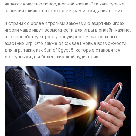
являются частью повседневной жизни. Эти культурные
различия влияют на подход к играм и ожидания от них.
В странах с более строгими законами о азартных играх
игроки чаще ищут возможности для игры в онлайн-казино,
что способствует росту популярности виртуальных
азартных игр. Это также открывает новые возможности
для игр, таких как Sun of Egypt 5, которые становятся
доступными для более широкой аудитории.