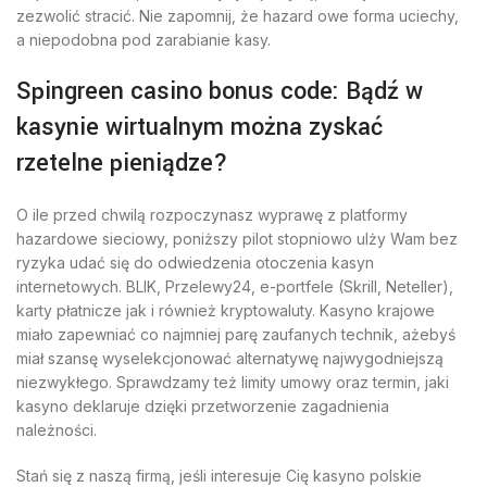
zezwolić stracić.
Nie zapomnij, że hazard owe forma uciechy,
a niepodobna pod zarabianie kasy.
Spingreen casino bonus code: Bądź w
kasynie wirtualnym można zyskać
rzetelne pieniądze?
O ile przed chwilą rozpoczynasz wyprawę z platformy
hazardowe sieciowy, poniższy pilot stopniowo ulży Wam bez
ryzyka udać się do odwiedzenia otoczenia kasyn
internetowych. BLIK, Przelewy24, e-portfele (Skrill, Neteller),
karty płatnicze jak i również kryptowaluty. Kasyno krajowe
miało zapewniać co najmniej parę zaufanych technik, ażebyś
miał szansę wyselekcjonować alternatywę najwygodniejszą
niezwykłego. Sprawdzamy też limity umowy oraz termin, jaki
kasyno deklaruje dzięki przetworzenie zagadnienia
należności.
Stań się z naszą firmą, jeśli interesuje Cię kasyno polskie