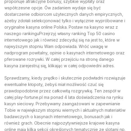
proponuje atrakcyjne bonusy, szybkie wypłaty oraz
współczesne opcje. Ów zadaniem wydaje się być
dostarczenie odbiorcom użytecznych danych empirycznych,
ażeby zdołali selekcjonować tylko i wyłącznie wypróbowane i
oryginalne kasyna online Polska. Postaw na kasyno wraz z
naszego rankinguPrzejrzyj własny ranking Top 50 casino
internetowego jak i również zdecyduj się na jest to, które w
najwyższym stopniu Wam odpowiada. Wróć uwagę w
nadprogram powitalny, opinie o kasynach internetowego oraz
pferowane rozrywki. W całej przejściu na stronę danego
kasyna zarejestruj się, klikając w całej odpowiedni adres.
Sprawdzamy, kiedy prędko i skutecznie podwładni rozwiązuje
ewentualne kłopoty, żebyś miał możliwość czuć się
prawdopodobnie przez całkowitą rozgrywkę. Ten zespół w
całej play-fortune.pl ma ponad 4 lata doświadczenia na rynku
kasyn sieciowy. Przebywamy zaangażowani w zapewnianie
Tobie w największym stopniu wiernych i aktualnych materiałów
badawczych o kasynach internetowego, bonusach jak i
również grach. Obecnie najpozytywniejsze krajowe kasyna
online mają kilka sekcji określonych tematycznie ze slotami np.