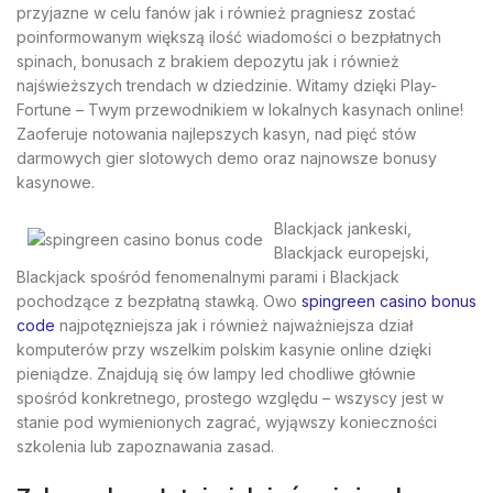
przyjazne w celu fanów jak i również pragniesz zostać
poinformowanym większą ilość wiadomości o bezpłatnych
spinach, bonusach z brakiem depozytu jak i również
najświeższych trendach w dziedzinie. Witamy dzięki Play-
Fortune – Twym przewodnikiem w lokalnych kasynach online!
Zaoferuje notowania najlepszych kasyn, nad pięć stów
darmowych gier slotowych demo oraz najnowsze bonusy
kasynowe.
Blackjack jankeski,
Blackjack europejski,
Blackjack spośród fenomenalnymi parami i Blackjack
pochodzące z bezpłatną stawką. Owo
spingreen casino bonus
code
najpotęzniejsza jak i również najważniejsza dział
komputerów przy wszelkim polskim kasynie online dzięki
pieniądze. Znajdują się ów lampy led chodliwe głównie
spośród konkretnego, prostego względu – wszyscy jest w
stanie pod wymienionych zagrać, wyjąwszy konieczności
szkolenia lub zapoznawania zasad.